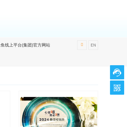
乐鱼线上平台(集团)官方网站
EN