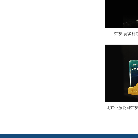
荣获 赛多利斯
北京中源公司荣获C