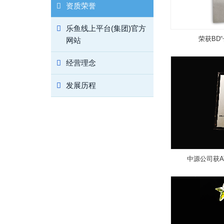
资质荣誉
乐鱼线上平台(集团)官方
荣获BD
网站
经营理念
发展历程
中源公司获A