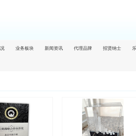
况
业务板块
新闻资讯
代理品牌
招贤纳士