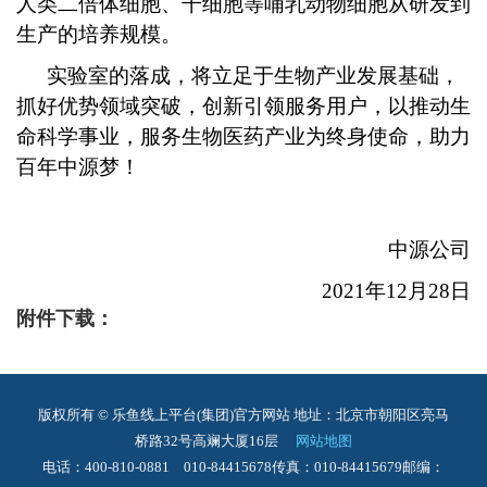
人类二倍体细胞、干细胞等哺乳动物细胞从研发到
生产的培养规模。
实验室的落成，将立足于生物产业发展基础，
抓好优势领域突破，创新引领服务用户，以推动生
命科学事业，服务生物医药产业为终身使命，助力
百年中源梦！
中源公司
2021
年12月28日
附件下载：
版权所有 © 乐鱼线上平台(集团)官方网站
地址：北京市朝阳区亮马
桥路32号高斓大厦16层
网站地图
电话：400-810-0881 010-84415678
传真：010-84415679
邮编：