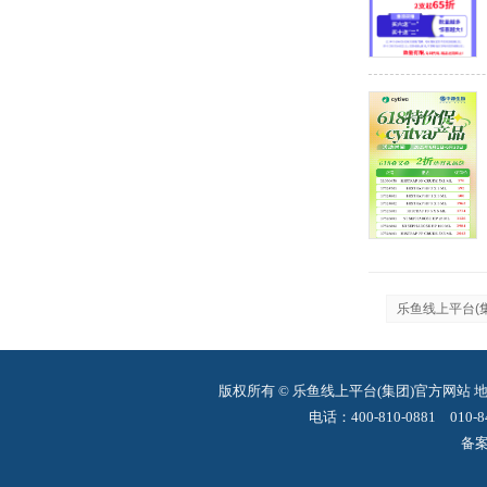
乐鱼线上平台(
版权所有 © 乐鱼线上平台(集团)官方网站
地
电话：400-810-0881 010-8
备