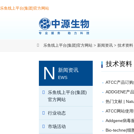
乐鱼线上平台(集团)官方网站
乐鱼线上平台(集团)官方网站
>
新闻资讯
>
技术资料
技术资料
N
新闻资讯
EWS
ATCC产品订
ADDGENE产
乐鱼线上平台(集团)
官方网站
热门文献 | N
ATCC网站使
行业动态
Addgene病毒
市场活动
Bio-techn