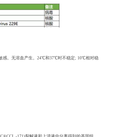
敏感。无溶血产生。24℃和37℃时不稳定; 10℃相对稳
-5细胞(ATCC®CCL -171)裂解液和上清液中分离得到的基因组