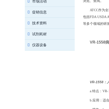
市场活动
浏览、查阅。
ATCC作
促销信息
包括FDA US
技术资料
等多个领域的研
试剂耗材
VR-155
仪器设备
VR-1558
a.特点：VR
b.应用：适