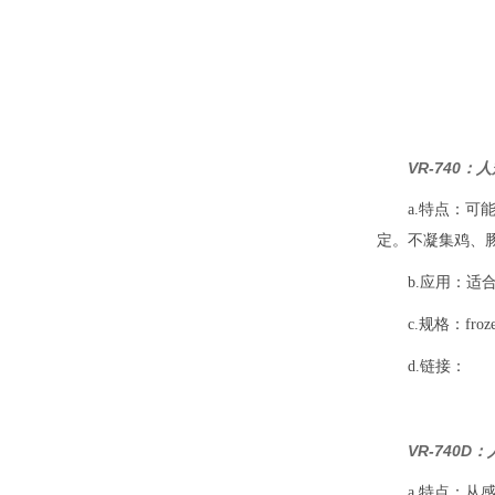
VR-740：
a.特点：可
定。不凝集鸡、
b.应用：适
c.规格：frozen
d.链接：
VR-740D
a.特点：从感染