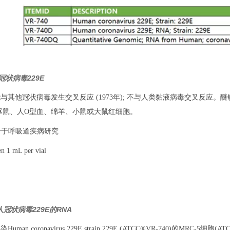
人冠状病毒229E
能与其他冠状病毒发生交叉反应 (1973年); 不与人类黏液病毒交叉反应。醚
豚鼠、人O型血、绵羊、小鼠或大鼠红细胞。
合于呼吸道疾病研究
 1 mL per vial
：人冠状病毒229E的RNA
Human coronavirus 229E strain 229E (ATCC®VR-740)的MRC