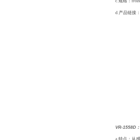
c.规格：frozen
d.产品链接
VR-1558
a.特点：从感染