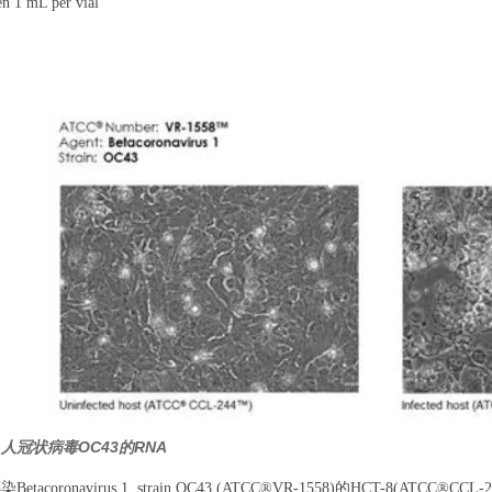
 1 mL per vial
：
D：人冠状病毒OC43的RNA
Betacoronavirus 1, strain OC43 (ATCC®VR-1558)的HCT-