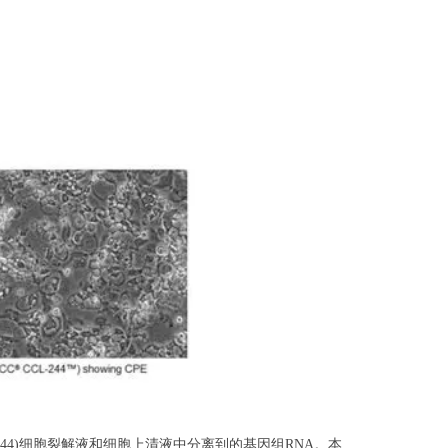
8(ATCC®CCL-244)细胞裂解液和细胞上清液中分离到的基因组RNA。本